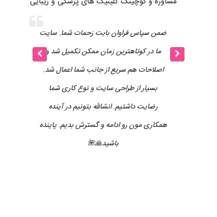
مشاوره و کوچینگ کلینیک های پزشکی و زیبایی
ا
ضمن سپاس فراوان بابت زحمات شما. سایت
از 
لب
ما در کوتاهترین زمان ممکن تکمیل شد و
هم
دیم
اصلاحات هم سریع از جانب شما اعمال شد.
فی
بسیار از طراحی سایت و نوع کاری شما
ه
رضایت داشتیم. انشالله بتونیم در آینده
ف
همکاری مون رو ادامه و گسترش بدیم. پاینده
ی
باشید🙏🌺
ئو
م